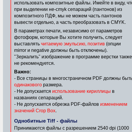
использовать композитные файлы. Имейте в виду, чт
при выделении не-cmyk сепараций (пантонов) из
композитного ПДФ, мы не можем часть пантонов
вывести отдельно, а часть преобразовать в CMYK.
В параметрах печати, независимо от параметров
фотоформ, которые Вы хотите получить, следует
выставлять
читаемую эмульсию, позитив
(опции
mirror и negative должны быть отключены).
"Зеркалить" изображение в программе верстки также
не рекомендуется.
Важно:
- Все страницы в многостраничном PDF должны быт
одинакового
размера.
- Не допускается
использование кириллицы
в
названиях сепараций.
- Не допускается обрезка PDF-файлов
изменением
значений Crop Box
.
Однобитные Tiff - файлы
Принимаются файлы с разрешением 2540 dpi (1000