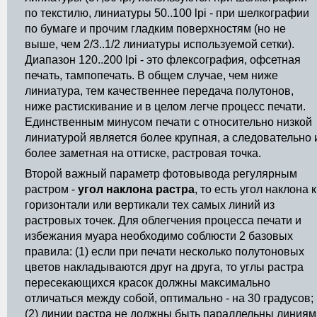
по текстилю, линиатуры 50..100 lpi - при шелкографии
по бумаге и прочим гладким поверхностям (но не
выше, чем 2/3..1/2 линиатуры используемой сетки).
Диапазон 120..200 lpi - это флексография, офсетная
печать, тампопечать. В общем случае, чем ниже
линиатура, тем качественнее передача полутонов,
ниже растискивание и в целом легче процесс печати.
Единственным минусом печати с относительно низкой
линиатурой является более крупная, а следовательно 
более заметная на оттиске, растровая точка.
Второй важный параметр фотовывода регулярным
растром -
угол наклона растра
, то есть угол наклона к
горизонтали или вертикали тех самых линий из
растровых точек. Для облегчения процесса печати и
избежания муара необходимо соблюсти 2 базовых
правила: (1) если при печати несколько полутоновых
цветов накладываются друг на друга, то углы растра
пересекающихся красок должны максимально
отличаться между собой, оптимально - на 30 градусов;
(2) линии растра не должны быть параллельны линиям