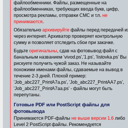
файлообменники. Файлы, размещенные на
файлообменниках, требующих ввода букв, цифр,
просмотра рекламы, отправки СМС и т.п.
не
принимаются
.
Обязательно
архивируйте
файлы перед передачей и
через интернет. Архиватор проверяет контрольную
сумму и позволяет отследить сбои при закачке.
Будьте
оригинальны
, сдав на фотовывод файл с
банальным названием 'vivod.ps','1.ps', 'listovka.ps' Вы
рискуете получить чужой заказ. Не называйте
похожими именами файлы, сдаваемые на вывод в
течение 2-3 дней. Плохой пример:
'Job_abc227_PrintA7a.ps', 'Job_abc227_PrintAA7.ps',
'Job_abc227_PrintA7aa.ps' - файлы могут быть
перепутаны.
Готовые PDF или PostScript файлы для
фотовывода
Принимаются PDF-файлы
не выше версии 1.6
либо
Level 2 PostScript файлы. Рекомендуется