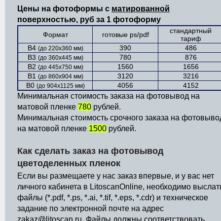
Цены на фотоформы с
матированной
поверхностью, руб за 1 фотоформу
стандартный
Формат
готовые ps/pdf
тариф
B4
390
486
(до 220х360 мм)
B3
780
876
(до 360х445 мм)
B2
1560
1656
(до 445х750 мм)
B1
3120
3216
(до 860х904 мм)
B0
4056
4152
(до 904х1125 мм)
Минимальная стоимость заказа на фотовывод на
матовой пленке
780
рублей.
Минимальная стоимость срочного заказа на фотовыво
на матовой пленке
1500
рублей.
Как сделать заказ на фотовывод
цветоделенных пленок
Если вы размещаете у нас заказ впервые, и у вас нет
личного кабинета в LitoscanOnline, необходимо выслат
файлы (*.pdf, *.ps, *.ai, *.tif, *.eps, *.cdr) и техническое
задание по электронной почте на адрес
zakaz@litoscan.ru. Файлы должны соответствовать