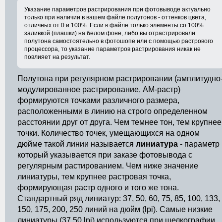
Указание параметров растрирования при фотовыводе актуально
только при наличии в вашем файле полутонов - оттенков цвета,
отличных от 0 и 100%. Если в файле только элементы со 100%
заливкой (плашки) на белом фоне, либо вы отрастрировали
полутона самостоятельно в фотошопе или с помощью растрового
процессора, то указание параметров растрирования никак не
повлияет на результат.
Полутона при регулярном растрировании (амплитудно
модулированное растрирование, AM-растр)
формируются точками различного размера,
расположенными в линию на строго определенном
расстоянии друг от друга. Чем темнее тон, тем крупнее
точки. Количество точек, умещающихся на одном
дюйме такой линии называется
линиатура
- параметр
который указывается при заказе фотовывода с
регулярным растированием. Чем ниже значение
линиатуры, тем крупнее растровая точка,
формирующая растр одного и того же тона.
Стандартный ряд линиатур: 37, 50, 60, 75, 85, 100, 133,
150, 175, 200, 250 линий на дюйм (lpi). Самые низкие
линиатуры (37,50 lpi) используются при шелкографии