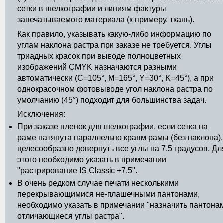
сетки в шелкографии и линиям фактуры
запечатываемого материала (к примеру, ткань).
Как правило, указывать какую-либо информацию по
углам наклона растра при заказе не требуется. Углы
триадных красок при выводе полноцветных
изображений CMYK назначаются разными
автоматически (C=105°, M=165°, Y=30°, K=45°), а при
однокрасочном фотовыводе угол наклона растра по
умолчанию (45°) подходит для большинства задач.
Исключения:
При заказе пленок для шелкографии, если сетка на
раме натянута параллельно краям рамы (без наклона),
целесообразно довернуть все углы на 7.5 градусов. Дл
этого необходимо указать в примечании
"растрирование IS Classic +7.5".
В очень редком случае печати несколькими
перекрывающимися не-плашечными пантонами,
необходимо указать в примечании "назначить пантона
отличающиеся углы растра".