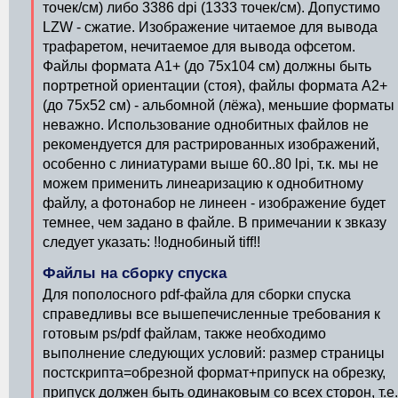
точек/см) либо 3386 dpi (1333 точек/см). Допустимо
LZW - сжатие. Изображение читаемое для вывода
трафаретом, нечитаемое для вывода офсетом.
Файлы формата А1+ (до 75х104 см) должны быть
портретной ориентации (стоя), файлы формата А2+
(до 75х52 см) - альбомной (лёжа), меньшие форматы 
неважно. Использование однобитных файлов не
рекомендуется для растрированных изображений,
особенно с линиатурами выше 60..80 lpi, т.к. мы не
можем применить линеаризацию к однобитному
файлу, а фотонабор не линеен - изображение будет
темнее, чем задано в файле. В примечании к звказу
следует указать: !!однобиный tiff!!
Файлы на сборку спуска
Для пополосного pdf-файла для сборки спуска
справедливы все вышепечисленные требования к
готовым ps/pdf файлам, также необходимо
выполнение следующих условий: размер страницы
постскрипта=обрезной формат+припуск на обрезку,
припуск должен быть одинаковым со всех сторон, т.е.