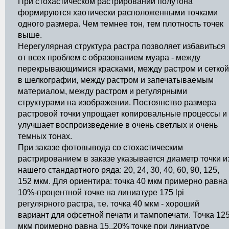
При стохастическом растрировании полутона
формируются хаотически расположенными точками
одного размера. Чем темнее тон, тем плотность точек
выше.
Нерегулярная структура растра позволяет избавиться
от всех проблем с образованием муара - между
перекрывающимися красками, между растром и сеткой
в шелкографии, между растром и запечатываемым
материалом, между растром и регулярными
структурами на изображении. Постоянство размера
растровой точки упрощает копировальные процессы и
улучшает воспроизведение в очень светлых и очень
темных тонах.
При заказе фотовывода со стохастическим
растрированием в заказе указывается диаметр точки и
нашего стандартного ряда: 20, 24, 30, 40, 60, 90, 125,
152 мкм. Для ориентира: точка 40 мкм примерно равна
10%-процентной точке на линиатуре 175 lpi
регулярного растра, т.е. точка 40 мкм - хороший
вариант для офсетной печати и тампопечати. Точка 12
мкм примерно равна 15..20% точке при линиатуре