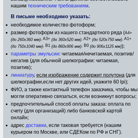
нашим
техническим требованиям
.
В письме необходимо указать:
необходимое количество фотоформ;
размер фотоформ из нашего стандартного ряда (
A4+
, A3+
, A2+
, A1+
(до 260х360 мм)
(до 360х520 мм)
(до 520х750 мм)
, B1
, B0
);
(до 750х1040 мм)
(до 860х906 мм)
(до 906х1125 мм)
параметры эмульсии
: читаемая/нечитаемая, позитив/
негатив (для обычной шелкографии: читаемая,
позитив);
линиатуру
,
если изображение содержит полутона
(для
шелкографии,если нет других идей, укажите 60 lpi);
ФИО, а также контактный телефон заказчика, чтобы мы
могли оперативно связаться, если возникнут вопросы;
предпочтительный способ оплаты заказа: оплата по
счету (для организаций) либо банковской картой
онлайн;
адрес
доставки
, если таковая требуется (нашим
курьером по Москве, или СДЕКом по РФ и СНГ).