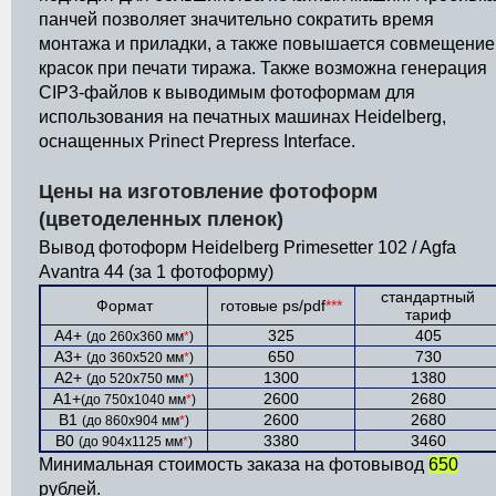
панчей позволяет значительно сократить время
монтажа и приладки, а также повышается совмещение
красок при печати тиража. Также возможна генерация
CIP3-файлов к выводимым фотоформам для
использования на печатных машинах Heidelberg,
оснащенных Prinect Prepress Interface.
Цены на изготовление фотоформ
(цветоделенных пленок)
Вывод фотоформ Heidelberg Primesetter 102 / Agfa
Avantra 44 (за 1 фотоформу)
стандартный
Формат
готовые ps/pdf
***
тариф
A4+
325
405
(до 260х360 мм
*
)
A3+
650
730
(до 360х520 мм
*
)
A2+
1300
1380
(до 520х750 мм
*
)
A1+
2600
2680
(до 750х1040 мм
*
)
B1
2600
2680
(до 860х904 мм
*
)
B0
3380
3460
(до 904х1125 мм
*
)
Минимальная стоимость заказа на фотовывод
650
рублей.