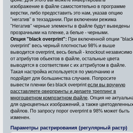
изображение в файле самостоятельно в программе
верстки, либо предоставить это нам, указав опцию
"негатив" в техзадании. При включении режима
"Негатив" черные элементы в файле будут выведены
прозрачными на пленке, а белые - черными.
Опция "black overprint":
При включенной опции "blac
overprint" весь черный плотностью 98% и выше
выводится overprint, весь белый - knockout независимо
от атрибутов обьектов в файле, остальные цвета
выводятся в соответствии с их аттрибутом в файле.
Такая настройка используется по умолчанию и
подойдет для большинства случаев. Попросите
вывести пленки без black overprint
если вы вручную
расставляете оверпринты и делаете треппинг в
многоцветном композитном файле
. Опция не актуальн
для одноцветных изображений, а также цветоделенны
файлов. По запросу порог overprint в 98% может быть
изменен.
Параметры растрирования (регулярный растр)