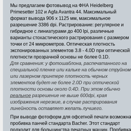
Мы предлагаем фотовывод на ФНА Heidelberg
Primesetter 102 и Agfa Avantra 44. Максимальный
формат вывода 906 х 1125 мм, максимальное
разрешение 3386 dpi. Растрирование: регулярное и
гибридное с линиатурами до 400 lpi, различные
варианты стохастического растрирования с размером
точки от 24 микрометров. Оптическая плотность
экспонированных элементов 3.8 - 4.0D при оптической
плотности прозрачной основы не более 0.1D.
Для сравнения: у фотошаблона, распечатанного на
специальной пленке или кальке на обычном струйном
или лазерном принтере плотность черных
элементов будет не более 2.0D при оптической
плотности основы около 0.4D. При этом обычно
реальное
разрешение не выше 600dpi, края
изображения нерезкие, в случае растрирования
линейность оставляет желать лучшего.
При выводе фотоформ для офсетной печати возможн
пробивка панчей стандарта Bacher. Этот стандарт
подходит для большинства печатных машин. Пробивка